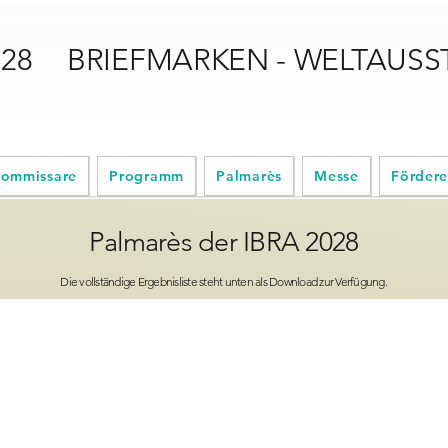
028
BRIEFMARKEN - WELTAUS
ommissare
Programm
Palmarès
Messe
Fördere
Palmarès der IBRA 2028
Die vollständige Ergebnisliste steht unten als Download zur Verfügung.