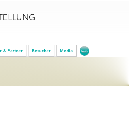
STELLUNG
r & Partner
Besucher
Media
News